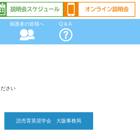
保護者の皆様へ
Q & A
ください
読売育英奨学会 大阪事務局