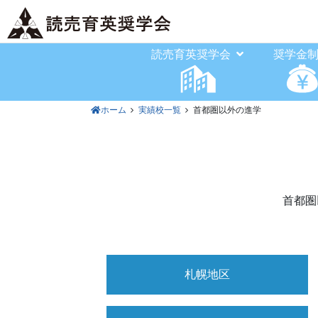
読売育英奨学会
奨学金
ホーム
実績校一覧
首都圏以外の進学
首都圏
札幌地区